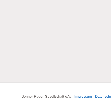
Bonner Ruder-Gesellschaft e.V. -
Impressum
-
Datenschu