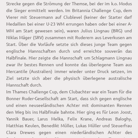
Strecke gegen die Strömung der Themse, bei der im k.o. Modus
die Sieger ermittelt werden. Im Britannia Challenge Cup, dem
Vierer mit Steuermann auf Clublevel (keiner der Starter darf
Medaillen bei einer U-23 WM errungen haben oder bei einer A-
WM am Start gewesen sein), waren Julius Lingnau (BRG) und
Niklas Mäger (SRV) zusammen mit Ruderern aus Leverkusen am
Start. Über die Vorläufe setzte sich dieses junge Team gegen
englische Mannschaften durch und erreichte souverän das
Halbfinale. Hier zeigte die Mannschaft um Schlagmann Lingnau
zwar ihr bestes Rennen und konnte das überlegene Team aus
Mercantile (Australien) immer wieder unter Druck setzen, im
Ziel setzte sich aber die physisch überlegene australische
Mannschaft durch.
Im Thames Challenge Cup, dem Clubachter war ein Team für die
Bonner Ruder-Gesellschaft am Start, dass sich gegen englische
und einen neuseeländischen Achter mit dominanten Rennen
den Weg bis ins Halbfinale bahnte. Hier ging es für Leon Joost,
Yannik Bauer, Larus Melka, Felix Krane, Andreas Baloghy,
Matthias Keulen, Benedikt Müller, Lukas Müller und Steuerfrau
Clara Drewes gegen einen niederländischen Achter des