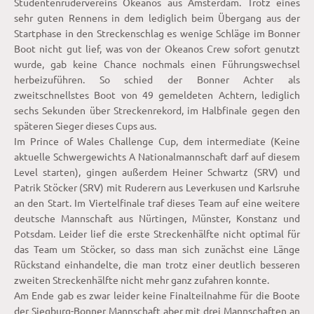
Studentenrudervereins Okeanos aus Amsterdam. Trotz eines
sehr guten Rennens in dem lediglich beim Übergang aus der
Startphase in den Streckenschlag es wenige Schläge im Bonner
Boot nicht gut lief, was von der Okeanos Crew sofort genutzt
wurde, gab keine Chance nochmals einen Führungswechsel
herbeizuführen. So schied der Bonner Achter als
zweitschnellstes Boot von 49 gemeldeten Achtern, lediglich
sechs Sekunden über Streckenrekord, im Halbfinale gegen den
späteren Sieger dieses Cups aus.
Im Prince of Wales Challenge Cup, dem intermediate (Keine
aktuelle Schwergewichts A Nationalmannschaft darf auf diesem
Level starten), gingen außerdem Heiner Schwartz (SRV) und
Patrik Stöcker (SRV) mit Ruderern aus Leverkusen und Karlsruhe
an den Start. Im Viertelfinale traf dieses Team auf eine weitere
deutsche Mannschaft aus Nürtingen, Münster, Konstanz und
Potsdam. Leider lief die erste Streckenhälfte nicht optimal für
das Team um Stöcker, so dass man sich zunächst eine Länge
Rückstand einhandelte, die man trotz einer deutlich besseren
zweiten Streckenhälfte nicht mehr ganz zufahren konnte.
Am Ende gab es zwar leider keine Finalteilnahme für die Boote
der Siegburg-Bonner Mannschaft aber mit drei Mannschaften an