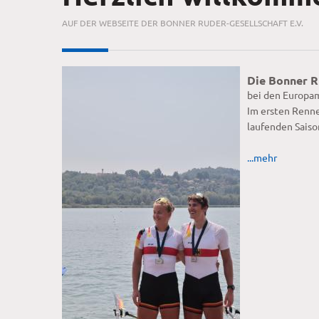
AUF DER WEBSEITE DER BONNER RUDER-GESELLSCHAFT E.V.
Die Bonner R
bei den Europam
Im ersten Renne
laufenden Sais
...mehr