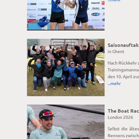
Saisonauftak
in Ghent
Nach Rückkehr a
Trainingsmannsc
den 10. April z
...mehr
The Boat Rac
London 2026
Selbst die ält
Rennens zwische