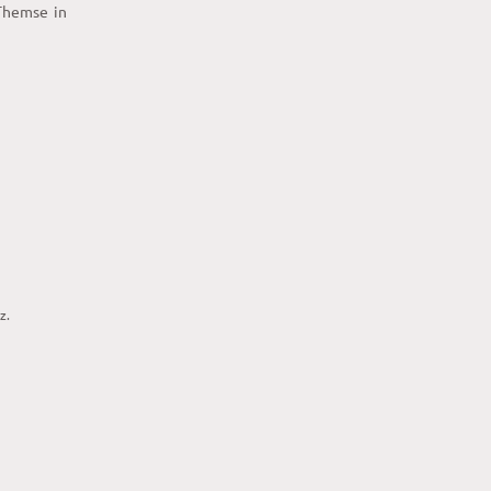
Themse in
lz.