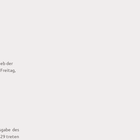
ieb der
Freitag,
sgabe des
829 treten