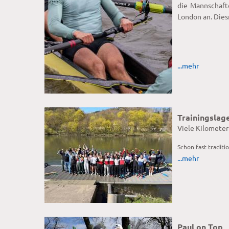
die Mannschaft
London an. Dies
...mehr
Trainingslag
Viele Kilometer
Schon fast traditi
...mehr
Paul on Top