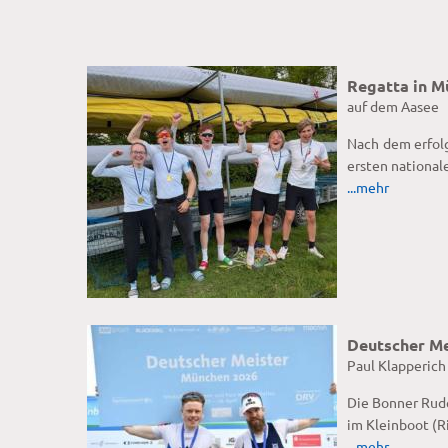
Regatta in M
auf dem Aasee
Nach dem erfolg
ersten national
...mehr
Deutscher Me
Paul Klapperich
Die Bonner Rude
im Kleinboot (R
...mehr