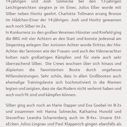
14-jährigen und Josh Solmecke bei den 13-jährigen
Leichtgewichten siegten je im Einer, Julius Eßer wurde mit
Silber neben Moritz geehrt. Charlotte Tollmann errang Bronze
im Mädchen-Einer der 14-jährigen. Josh und Moritz gewannen
auch noch Silber im 2x.
In Konkurrenz zu den großen Vereinen Münster und Krefeld ging
die BRG mit vier Achtern an den Start und konnte jedesmal am
Siegersteg anlegen: Der Junioren Achter wurde Dritter, der Mix-
Achter der Senioren wie der Frauen- und auch der Männerachter
holten nach großartigen Kämpfen und für viele auch sehr
überraschend Silber. Die Crews wuchsen über sich hinaus und
düpierten die favorisierten Boote durch ungeheure
Willensleistungen. Sehr schön, dass in allen Großbooten auch
ehemalige Trainingsleute sich hochmotiviert in die Riemen
legten und zeigten, dass sie das Rudern nicht verlernt haben und
auch noch fit sind und kämpfen können.
Silber ging auch noch an Marie Dapper und Eva Goebel im B-2x
und zusammen mit Hanna Solmecke, Katharina Hunold und
Steuerfrau Leandra Scharrenberg auch im B-4x+. Unsere EM-
eEcken Julius Lingnau und Paul Klapperich gingen ebenfalls als