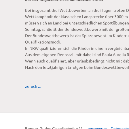
Bei insgesamt drei Wettbewerben an drei Tagen treten D
Wettkampf mit der klassischen Langstrecke über 3000 m i
müssen sich an Land bei unterschiedlichen Sportübungen
Sonntag, schließt der Bundeswettbewerb mit der große
Der Bundeswettbewerb ist das Spitzenevent im Kinderrude
Qualifikationsmodi.
In NRW qualifizieren sich die Kinder in einem verglei
Aus dem eigenen Rennstall mit dabei sind Paula Aurelia 
Wenn auch qualifiziert, aber urlaubsbedingt nicht mit dab
Nach den letztjährigen Erfolgen beim Bundeswettbewer
zurück ...
Bonner Ruder-Gesellschaft e.V. -
Impressum
-
Datenschu