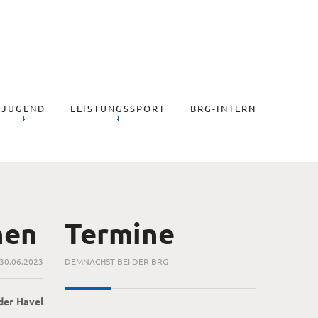
JUGEND
LEISTUNGSSPORT
BRG-INTERN
hen
Termine
30.06.2023
DEMNÄCHST BEI DER BRG
der Havel