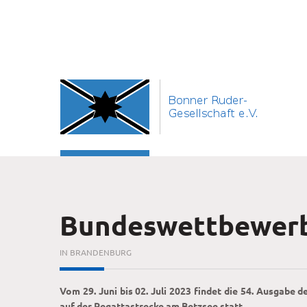
Bundeswettbewerb
IN BRANDENBURG
Vom 29. Juni bis 02. Juli 2023 findet die 54. Ausgab
auf der Regattastrecke am Betzsee statt.