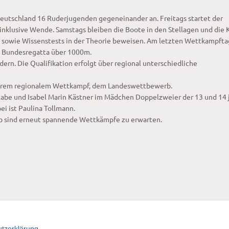
eutschland 16 Ruderjugenden gegeneinander an. Freitags startet der
nklusive Wende. Samstags bleiben die Boote in den Stellagen und die 
 sowie Wissenstests in der Theorie beweisen. Am letzten Wettkampfta
n Bundesregatta über 1000m.
rn. Die Qualifikation erfolgt über regional unterschiedliche
chbarem regionalem Wettkampf, dem Landeswettbewerb.
Rabe und Isabel Marin Kästner im Mädchen Doppelzweier der 13 und 14 
ei ist Paulina Tollmann.
b sind erneut spannende Wettkämpfe zu erwarten.
tzerklärung