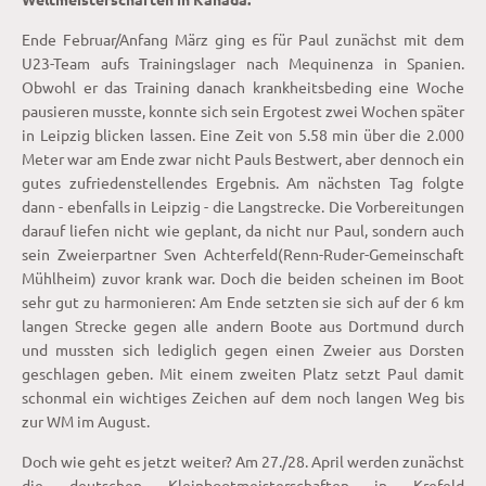
Ende Februar/Anfang März ging es für Paul zunächst mit dem
U23-Team aufs Trainingslager nach Mequinenza in Spanien.
Obwohl er das Training danach krankheitsbeding eine Woche
pausieren musste, konnte sich sein Ergotest zwei Wochen später
in Leipzig blicken lassen. Eine Zeit von 5.58 min über die 2.000
Meter war am Ende zwar nicht Pauls Bestwert, aber dennoch ein
gutes zufriedenstellendes Ergebnis. Am nächsten Tag folgte
dann - ebenfalls in Leipzig - die Langstrecke. Die Vorbereitungen
darauf liefen nicht wie geplant, da nicht nur Paul, sondern auch
sein Zweierpartner Sven Achterfeld(Renn-Ruder-Gemeinschaft
Mühlheim) zuvor krank war. Doch die beiden scheinen im Boot
sehr gut zu harmonieren: Am Ende setzten sie sich auf der 6 km
langen Strecke gegen alle andern Boote aus Dortmund durch
und mussten sich lediglich gegen einen Zweier aus Dorsten
geschlagen geben. Mit einem zweiten Platz setzt Paul damit
schonmal ein wichtiges Zeichen auf dem noch langen Weg bis
zur WM im August.
Doch wie geht es jetzt weiter? Am 27./28. April werden zunächst
die deutschen Kleinbootmeisterschaften in Krefeld