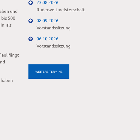
23.08.2026
Ruderweltmeisterschaft
alien und
 bis 500
08.09.2026
n. als
Vorstandssitzung
06.10.2026
Vorstandssitzung
Paul fängt
und
WEITERE TERMINE
u haben