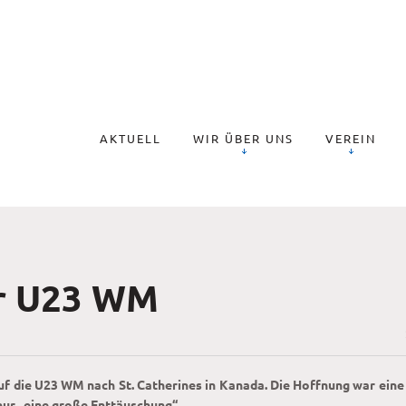
AKTUELL
WIR ÜBER UNS
VEREIN
er U23 WM
f die U23 WM nach St. Catherines in Kanada. Die Hoffnung war eine 
nur „eine große Enttäuschung“.