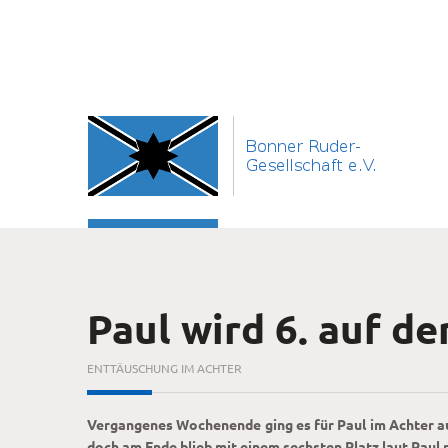
Paul wird 6. auf d
ENTTÄUSCHUNG IM ACHTER
Vergangenes Wochenende ging es für Paul im Achter au
doch am Ende blieb mit einem sechsten Platz laut Paul 