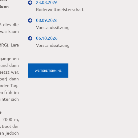
23.08.2026
Bonn
Ruderweltmeisterschaft
08.09.2026
 dies die
Vorstandssitzung
C war kaum
06.10.2026
BRG), Lara
Vorstandssitzung
rgangenen
 und dann
WEITERE TERMINE
setzt war.
ber) dann
enden Tag.
on früh im
inter sich
art.
n 2000 m,
s Boot der
en jedoch