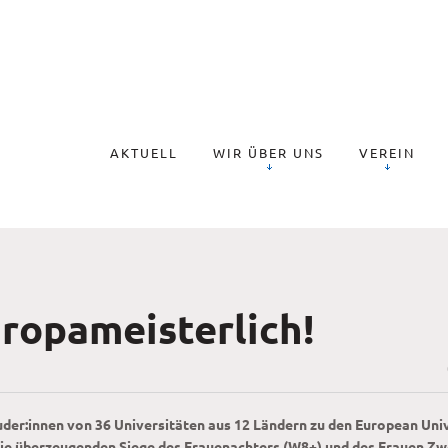
AKTUELL
WIR ÜBER UNS
VEREIN
ropameisterlich!
uder:innen von 36 Universitäten aus 12 Ländern zu den European Uni
die überzeugenden Siege des Frauenachters (W8+) und des Frauen Zw