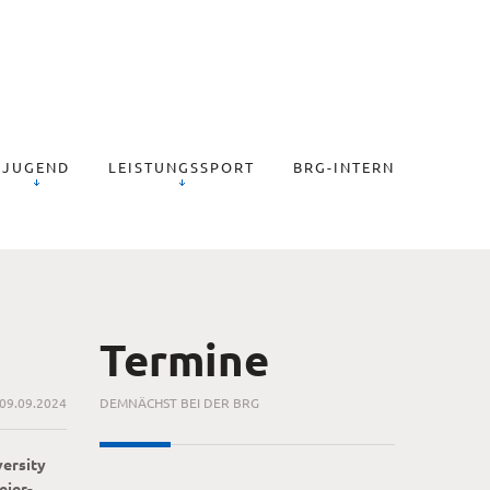
JUGEND
LEISTUNGSSPORT
BRG-INTERN
Termine
09.09.2024
DEMNÄCHST BEI DER BRG
versity
eier-