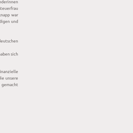
nderinnen
Steuerfrau
knapp war
idigen und
 deutschen
haben sich
nanzielle
die unsere
h gemacht