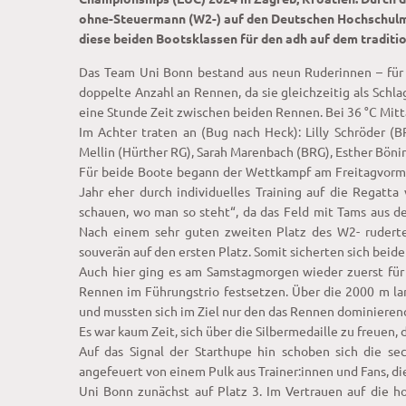
ohne-Steuermann (W2-) auf den Deutschen Hochschulme
diese beiden Bootsklassen für den adh auf dem tradit
Das Team Uni Bonn bestand aus neun Ruderinnen – für 
doppelte Anzahl an Rennen, da sie gleichzeitig als Sc
eine Stunde Zeit zwischen beiden Rennen. Bei 36 °C Mitta
Im Achter traten an (Bug nach Heck): Lilly Schröder (B
Mellin (Hürther RG), Sarah Marenbach (BRG), Esther Böni
Für beide Boote begann der Wettkampf am Freitagvormit
Jahr eher durch individuelles Training auf die Regatt
schauen, wo man so steht“, da das Feld mit Tams aus d
Nach einem sehr guten zweiten Platz des W2- ruderte
souverän auf den ersten Platz. Somit sicherten sich bei
Auch hier ging es am Samstagmorgen wieder zuerst für 
Rennen im Führungstrio festsetzen. Über die 2000 m lan
und mussten sich im Ziel nur den das Rennen dominieren
Es war kaum Zeit, sich über die Silbermedaille zu freuen
Auf das Signal der Starthupe hin schoben sich die se
angefeuert von einem Pulk aus Trainer:innen und Fans, di
Uni Bonn zunächst auf Platz 3. Im Vertrauen auf die 