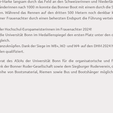
er-Marke langsam durch das Feld an den Schweizerinnen und Niederlä
rländerinnen nach 1000 m konnte das Bonner Boot mit einem durch die 
en. Während das Rennen auf den dritten 500 Metern noch denkbar 
onner Frauenachter durch einen beherzten Endspurt die Führung verte
 der Hochschul-Europameisterinnen im Frauenachter 2024!
die Universität Bonn im Medaillenspiegel den ersten Platz unter den
gleich.
e anzuknüpfen. Dank der Siege im W8+, W2- und W4- auf den DHM 2024 
n qualifiziert.
at des AStAs der Universität Bonn für die organisatorische und fi
nk der Bonner Ruder-Gesellschaft sowie dem Siegburger Ruderverein, 
eihe von Bootsmaterial, Riemen sowie Bus und Bootshänger möglic