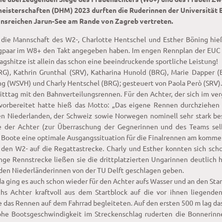
isterschaften (DHM) 2023 durften die Ruderinnen der Universität 
ionsreichen Jarun-See am Rande von Zagreb vertreten.
die Mannschaft des W2-, Charlotte Hentschel und Esther Böning hieß
hlagpaar im W8+ den Takt angegeben haben. Im engen Rennplan der EU
gshitze ist allein das schon eine beeindruckende sportliche Leistung!
RG), Kathrin Grunthal (SRV), Katharina Hunold (BRG), Marie Dapper (
ng (WSVH) und Charly Hentschel (BRG); gesteuert von Paola Però (SRV).
ttag mit den Bahnverteilungsrennen. Für den Achter, der sich im ve
a vorbereitet hatte hieß das Motto: „Das eigene Rennen durchziehen
en Niederlanden, der Schweiz sowie Norwegen nominell sehr stark be
 der Achter (zur Überraschung der Gegnerinnen und des Teams sel
de Boote eine optimale Ausgangssituation für die Finalrennen am komm
den W2- auf die Regattastrecke. Charly und Esther konnten sich sch
ge Rennstrecke ließen sie die drittplatzierten Ungarinnen deutlich h
den Niederländerinnen von der TU Delft geschlagen geben.
, da ging es auch schon wieder für den Achter aufs Wasser und an den St
chs Achter kraftvoll aus dem Startblock auf die vor ihnen liegende
e das Rennen auf dem Fahrrad begleiteten. Auf den ersten 500 m lag da
hohe Bootsgeschwindigkeit im Streckenschlag ruderten die Bonnerinn