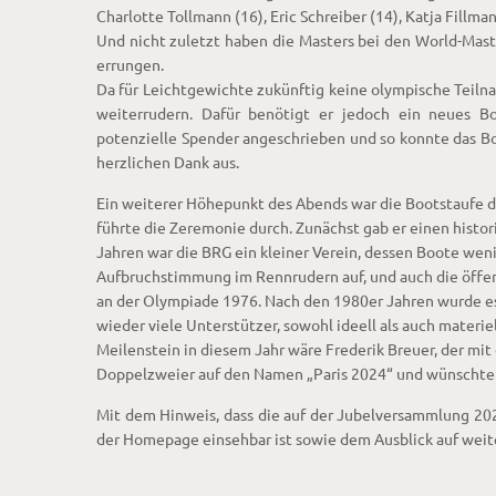
Charlotte Tollmann (16), Eric Schreiber (14), Katja Fillma
Und nicht zuletzt haben die Masters bei den World-Mast
errungen.
Da für Leichtgewichte zukünftig keine olympische Teiln
weiterrudern. Dafür benötigt er jedoch ein neues Bo
potenzielle Spender angeschrieben und so konnte das Bo
herzlichen Dank aus.
Ein weiterer Höhepunkt des Abends war die Bootstaufe d
führte die Zeremonie durch. Zunächst gab er einen histo
Jahren war die BRG ein kleiner Verein, dessen Boote we
Aufbruchstimmung im Rennrudern auf, und auch die öffent
an der Olympiade 1976. Nach den 1980er Jahren wurde es 
wieder viele Unterstützer, sowohl ideell als auch materie
Meilenstein in diesem Jahr wäre Frederik Breuer, der mit
Doppelzweier auf den Namen „Paris 2024“ und wünscht
Mit dem Hinweis, dass die auf der Jubelversammlung 20
der Homepage einsehbar ist sowie dem Ausblick auf weit