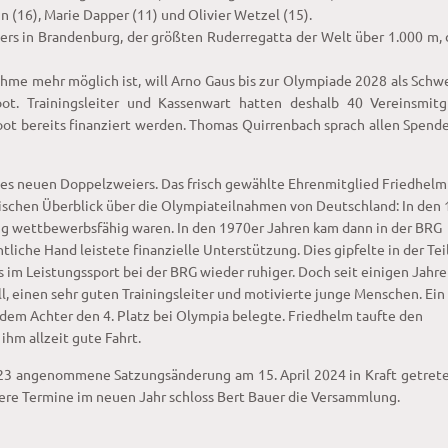
nn (16), Marie Dapper (11) und Olivier Wetzel (15).
ers in Brandenburg, der größten Ruderregatta der Welt über 1.000 m, 
ahme mehr möglich ist, will Arno Gaus bis zur Olympiade 2028 als Sch
ot. Trainingsleiter und Kassenwart hatten deshalb 40 Vereinsmitgl
ot bereits finanziert werden. Thomas Quirrenbach sprach allen Spend
es neuen Doppelzweiers. Das frisch gewählte Ehrenmitglied Friedhelm
rischen Überblick über die Olympiateilnahmen von Deutschland: In den
nig wettbewerbsfähig waren. In den 1970er Jahren kam dann in der BRG
liche Hand leistete finanzielle Unterstützung. Dies gipfelte in der Te
im Leistungssport bei der BRG wieder ruhiger. Doch seit einigen Jahr
ll, einen sehr guten Trainingsleiter und motivierte junge Menschen. Ein
 dem Achter den 4. Platz bei Olympia belegte. Friedhelm taufte den
e ihm allzeit gute Fahrt.
23 angenommene Satzungsänderung am 15. April 2024 in Kraft getrete
ere Termine im neuen Jahr schloss Bert Bauer die Versammlung.