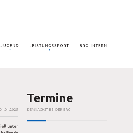
JUGEND
LEISTUNGSSPORT
BRG-INTERN
Termine
01.01.2025
DEMNÄCHST BEI DER BRG
ell unter
 helfende