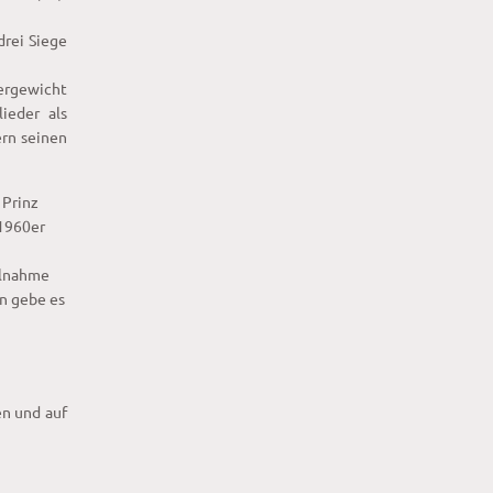
drei Siege
wergewicht
ieder als
ern seinen
 Prinz
 1960er
ilnahme
en gebe es
n und auf