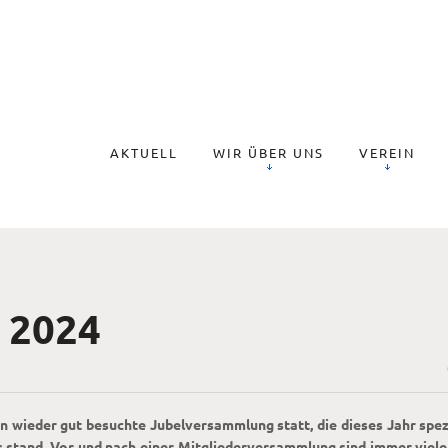
AKTUELL
WIR ÜBER UNS
VEREIN
 2024
wieder gut besuchte Jubelversammlung statt, die dieses Jahr spezi
s stand. Vor und nach einer Mitgliederversammlung sind immer viele