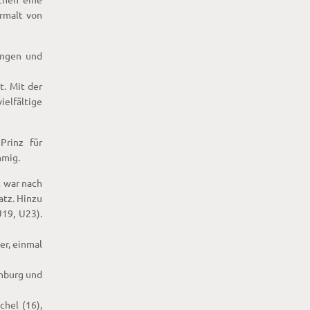
rmalt von
langen und
t. Mit der
ielfältige
Prinz für
mmig.
t war nach
atz. Hinzu
U19, U23).
er, einmal
enburg und
hel (16),