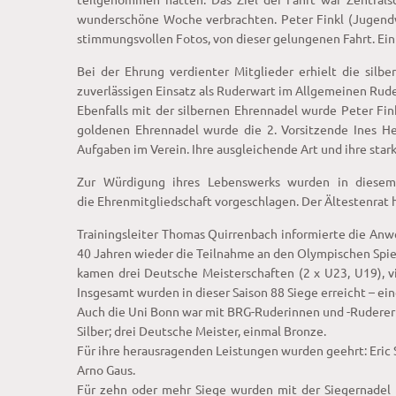
wunderschöne Woche verbrachten. Peter Finkl (Jugend
stimmungsvollen Fotos, von dieser gelungenen Fahrt. Ein 
Bei der Ehrung verdienter Mitglieder erhielt die silb
zuverlässigen Einsatz als Ruderwart im Allgemeinen Rude
Ebenfalls mit der silbernen Ehrennadel wurde Peter Fin
goldenen Ehrennadel wurde die 2. Vorsitzende Ines Hel
Aufgaben im Verein. Ihre ausgleichende Art und ihre star
Zur Würdigung ihres Lebenswerks wurden in diesem 
die Ehrenmitgliedschaft vorgeschlagen. Der Ältestenrat 
Trainingsleiter Thomas Quirrenbach informierte die Anw
40 Jahren wieder die Teilnahme an den Olympischen Spiel
kamen drei Deutsche Meisterschaften (2 x U23, U19), vi
Insgesamt wurden in dieser Saison 88 Siege erreicht – 
Auch die Uni Bonn war mit BRG-Ruderinnen und -Ruderern s
Silber; drei Deutsche Meister, einmal Bronze.
Für ihre herausragenden Leistungen wurden geehrt: Eric S
Arno Gaus.
Für zehn oder mehr Siege wurden mit der Siegernadel 