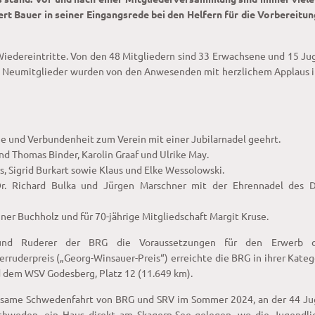
ert Bauer in seiner Eingangsrede bei den Helfern für die Vorbereitu
edereintritte. Von den 48 Mitgliedern sind 33 Erwachsene und 15 Ju
ie Neumitglieder wurden von den Anwesenden mit herzlichem Applaus 
ue und Verbundenheit zum Verein mit einer Jubilarnadel geehrt.
nd Thomas Binder, Karolin Graaf und Ulrike May.
ls, Sigrid Burkart sowie Klaus und Elke Wessolowski.
 Dr. Richard Bulka und Jürgen Marschner mit der Ehrennadel des 
ainer Buchholz und für 70-jährige Mitgliedschaft Margit Kruse.
und Ruderer der BRG die Voraussetzungen für den Erwerb 
uderpreis („Georg-Winsauer-Preis“) erreichte die BRG in ihrer Kateg
 und dem WSV Godesberg, Platz 12 (11.649 km).
insame Schwedenfahrt von BRG und SRV im Sommer 2024, an der 44 Ju
schweden, ein Haus direkt am Skagern-See gelegen, wo die Jugendli