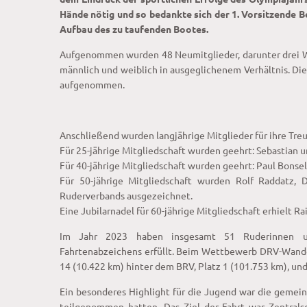
Hände nötig und so bedankte sich der 1. Vorsitzende B
Aufbau des zu taufenden Bootes.
Aufgenommen wurden 48 Neumitglieder, darunter drei Wi
männlich und weiblich in ausgeglichenem Verhältnis. D
aufgenommen.
Anschließend wurden langjährige Mitglieder für ihre Tre
Für 25-jährige Mitgliedschaft wurden geehrt: Sebastian u
Für 40-jährige Mitgliedschaft wurden geehrt: Paul Bonse
Für 50-jährige Mitgliedschaft wurden Rolf Raddatz,
Ruderverbands ausgezeichnet.
Eine Jubilarnadel für 60-jährige Mitgliedschaft erhielt R
Im Jahr 2023 haben insgesamt 51 Ruderinnen 
Fahrtenabzeichens erfüllt. Beim Wettbewerb DRV-Wanderr
14 (10.422 km) hinter dem BRV, Platz 1 (101.753 km),
Ein besonderes Highlight für die Jugend war die geme
teilgenommen hatten. Das Ziel der Fahrt war Zentral