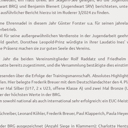
wart BRG) und Benjamin Bienert (Jugendwart SRV) berichteten, unte
ausführlicher Bericht hierzu ist im Ruderer 3/2024 zu finden.
erne Ehrennadel in diesem Jahr Günter Forster u.a. für seinen jahre
rbetrieb.
kl für seine außergewöhnlichen Verdienste in der Jugendarbeit geehr
d geehrt. Dorothee Leopold-Prinz würdigte in ihrer Laudatio Ines' v
ke Präsenz machen sie zur guten Seele des Vereins.
Jahr die beiden Vereinsmitglieder Rolf Raddatz und Friedhelm 
hatte bereits zugestimmt, und die Versammlung bestätigte dies einsti
esenden über die Erfolge der Trainingsmannschaft. Absolutes Highligh
en. Hier belegte Frederik Breuer mit dem Deutschlandachter den 4. Pl
er Mal Silber (U17, 2 x U23, offene Klasse A) und zwei Mal Bronze (
einer der höchsten Werte in der BRG.
owohl national als auch international sehr erfolgreich: ein EUC-Meist
chreiber, Leonard Köhler, Frederik Breuer, Paul Klapperich, Paula Mey
der BRG ausgezeichnet (Anzahl Siege in Klammern): Charlotte Hentsc