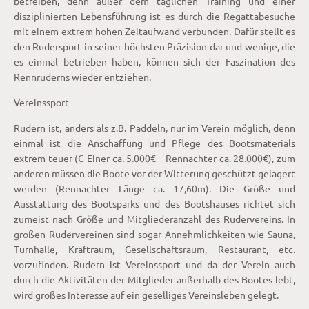
betreiben, denn außer dem täglichen Training und einer
disziplinierten Lebensführung ist es durch die Regattabesuche
mit einem extrem hohen Zeitaufwand verbunden. Dafür stellt es
den Rudersport in seiner höchsten Präzision dar und wenige, die
es einmal betrieben haben, können sich der Faszination des
Rennruderns wieder entziehen.
Vereinssport
Rudern ist, anders als z.B. Paddeln, nur im Verein möglich, denn
einmal ist die Anschaffung und Pflege des Bootsmaterials
extrem teuer (C-Einer ca. 5.000€ – Rennachter ca. 28.000€), zum
anderen müssen die Boote vor der Witterung geschützt gelagert
werden (Rennachter Länge ca. 17,60m). Die Größe und
Ausstattung des Bootsparks und des Bootshauses richtet sich
zumeist nach Größe und Mitgliederanzahl des Rudervereins. In
großen Rudervereinen sind sogar Annehmlichkeiten wie Sauna,
Turnhalle, Kraftraum, Gesellschaftsraum, Restaurant, etc.
vorzufinden. Rudern ist Vereinssport und da der Verein auch
durch die Aktivitäten der Mitglieder außerhalb des Bootes lebt,
wird großes Interesse auf ein geselliges Vereinsleben gelegt.