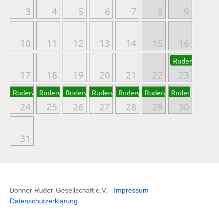
3
4
5
6
7
8
9
10
11
12
13
14
15
16
Ruderweltmeist
17
18
19
20
21
22
23
Ruderweltmeist...
Ruderweltmeist...
Ruderweltmeist...
Ruderweltmeist...
Ruderweltmeist...
Ruderweltmeist...
Ruderweltmeist
24
25
26
27
28
29
30
31
Bonner Ruder-Gesellschaft e.V. -
Impressum
-
Datenschutzerklärung